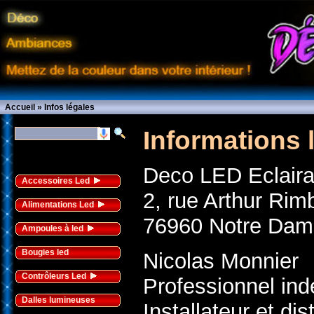
Accueil
»
Infos légales
Informations 
Deco LED Eclair
Accessoires Led
2, rue Arthur Ri
Alimentations Led
76960 Notre Dame
Ampoules à led
Bougies led
Nicolas Monnier
Contrôleurs Led
Professionnel in
Dalles lumineuses
Installateur et dis