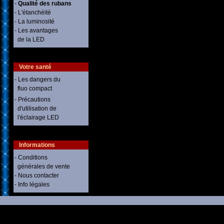
-
Qualité des rubans
- L'étanchéité
- La luminosité
- Les avantages
de la LED
Votre santé
- Les dangers du
fluo compact
- Précautions
d'utilisation de
l'éclairage LED
Informations
- Conditions
générales de vente
- Nous contacter
- Info légales