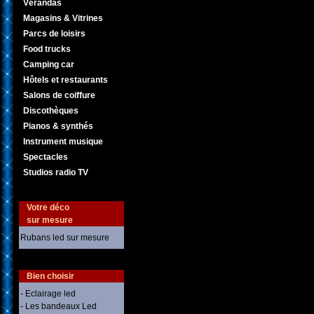
Vérandas
Magasins & Vitrines
Parcs de loisirs
Food trucks
Camping car
Hôtels et restaurants
Salons de coiffure
Discothèques
Pianos & synthés
Instrument musique
Spectacles
Studios radio TV
Votre déco
sur mesure
Rubans led sur mesure
Bien choisir
- Eclairage led
- Les bandeaux Led