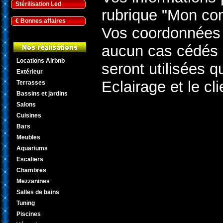
Stérilisation Led
rubrique "Mon co
€ Bonnes affaires
Vos coordonnées a
aucun cas cédés 
Locations Airbnb
seront utilisées 
Extérieur
Eclairage et le cl
Terrasses
Bassins et jardins
Salons
Cuisines
Bars
Meubles
Aquariums
Escaliers
Chambres
Mezzanines
Salles de bains
Tuning
Piscines