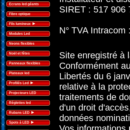
Ecrans led géants
SIRET : 517 906
Fibre optique
Fils lumineux
N° TVA Intracom
Modules Led
Neons flexibles
Site enregistré à
Noël et fêtes
Conformément aux 
Panneaux flexibles
Plateaux led
Libertés du 6 janv
Profilés Led
relative à la pro
Projecteurs LED
traitements de do
Réglettes led
d'un droit d'accès
Rubans LED
données nominati
Spots à LED
Vos informations 