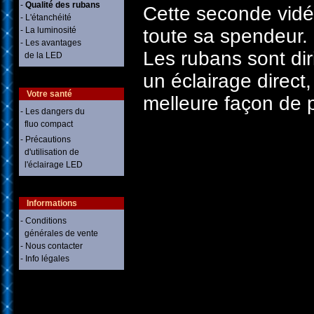
-
Qualité des rubans
Cette seconde vidéo
- L'étanchéité
- La luminosité
toute sa spendeur.
- Les avantages
Les rubans sont dir
de la LED
un éclairage direct,
Votre santé
melleure façon de p
- Les dangers du
fluo compact
- Précautions
d'utilisation de
l'éclairage LED
Informations
- Conditions
générales de vente
- Nous contacter
- Info légales