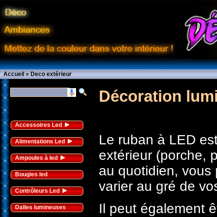
Accueil
»
Deco extérieur
Décoration lumi
Accessoires Led
Le ruban à LED est
Alimentations Led
extérieur (porche, 
Ampoules à led
au quotidien, vous 
Bougies led
varier au gré de vo
Contrôleurs Led
Il peut également ê
Dalles lumineuses