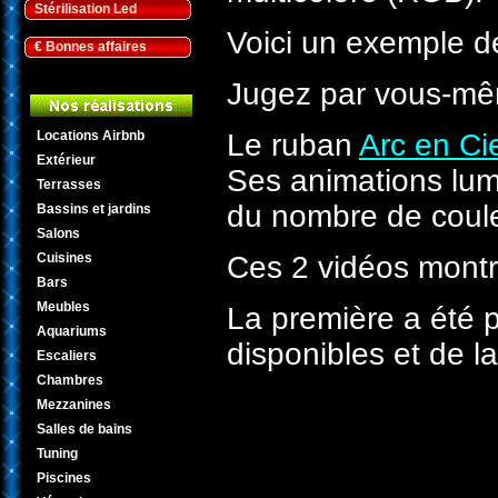
Stérilisation Led
Voici un exemple de
€ Bonnes affaires
Jugez par vous-mêm
Locations Airbnb
Le ruban
Arc en Ci
Extérieur
Ses animations lumi
Terrasses
du nombre de coule
Bassins et jardins
Salons
Cuisines
Ces 2 vidéos montr
Bars
Meubles
La première a été p
Aquariums
disponibles et de la
Escaliers
Chambres
Mezzanines
Salles de bains
Tuning
Piscines