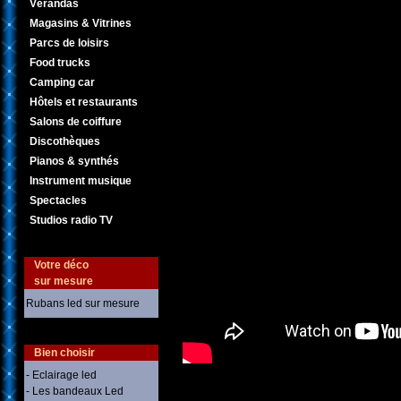
Vérandas
Magasins & Vitrines
Parcs de loisirs
Food trucks
Camping car
Hôtels et restaurants
Salons de coiffure
Discothèques
Pianos & synthés
Instrument musique
Spectacles
Studios radio TV
Votre déco
sur mesure
Rubans led sur mesure
Bien choisir
- Eclairage led
- Les bandeaux Led