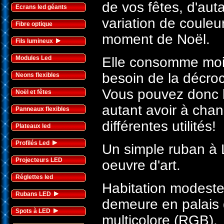
de vos fêtes, d'aut
Ecrans led géants
variation de couleur
Fibre optique
moment de Noël.
Fils lumineux
Modules Led
Elle consomme moin
besoin de la décroc
Neons flexibles
Vous pouvez donc l
Noël et fêtes
autant avoir à cha
Panneaux flexibles
différentes utilités!
Plateaux led
Profilés Led
Un simple ruban à 
Projecteurs LED
oeuvre d'art.
Réglettes led
Habitation modest
Rubans LED
demeure en palais d
Spots à LED
multicolore (RGB).