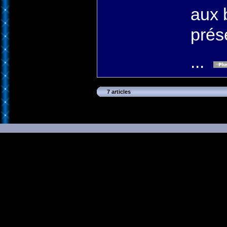
aux 
prés
...
7 articles