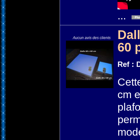
...
Dal
Aucun avis des clients
60 
Ref :
Cett
cm e
plaf
perm
mode