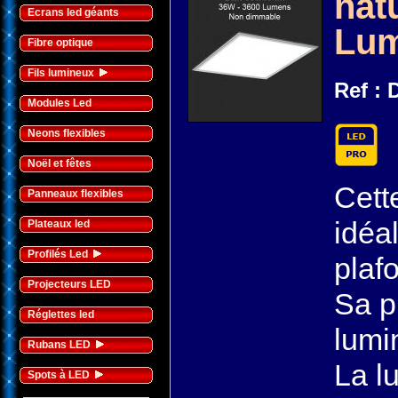
nat
Ecrans led géants
Lum
Fibre optique
Fils lumineux
Ref :
Modules Led
Neons flexibles
Noël et fêtes
Cett
Panneaux flexibles
idéa
Plateaux led
Profilés Led
plaf
Projecteurs LED
Sa p
Réglettes led
lumi
Rubans LED
La l
Spots à LED