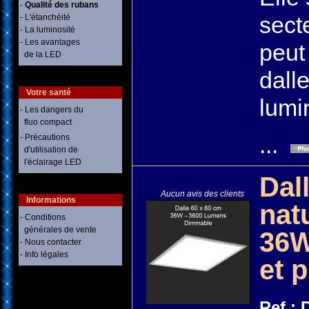
-
Qualité des rubans
sect
- L'étanchéité
- La luminosité
- Les avantages
peut 
de la LED
dalle
Votre santé
lumi
- Les dangers du
fluo compact
...
- Précautions
d'utilisation de
l'éclairage LED
Dal
Aucun avis des clients
Informations
nat
- Conditions
générales de vente
36W
- Nous contacter
- Info légales
et 
Ref :