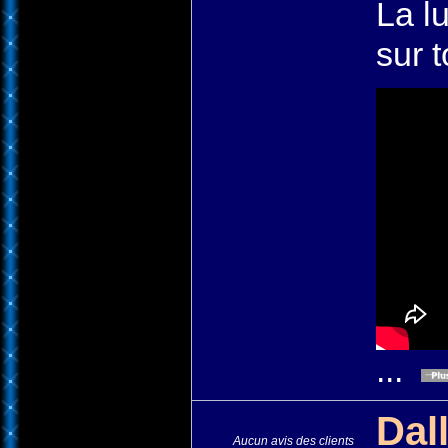
La l
sur t
...
Dal
Aucun avis des clients