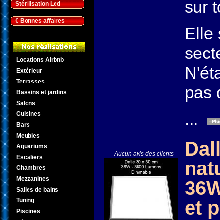
sur t
Stérilisation Led
€ Bonnes affaires
Elle
sect
Locations Airbnb
N'ét
Extérieur
Terrasses
pas 
Bassins et jardins
Salons
...
Cuisines
Bars
Meubles
Dal
Aquariums
Aucun avis des clients
Escaliers
nat
Chambres
Mezzanines
36W
Salles de bains
Tuning
et 
Piscines