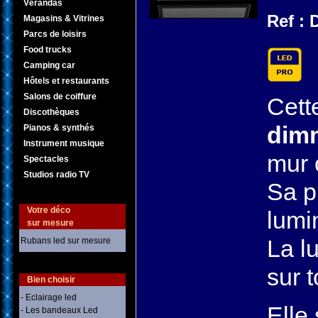
Vérandas
Ref :
Magasins & Vitrines
Parcs de loisirs
Food trucks
Camping car
Hôtels et restaurants
Salons de coiffure
Cett
Discothèques
dim
Pianos & synthés
Instrument musique
mur 
Spectacles
Studios radio TV
Sa p
Votre déco
lumi
sur mesure
La l
Rubans led sur mesure
sur t
Bien choisir
- Eclairage led
Elle
- Les bandeaux Led