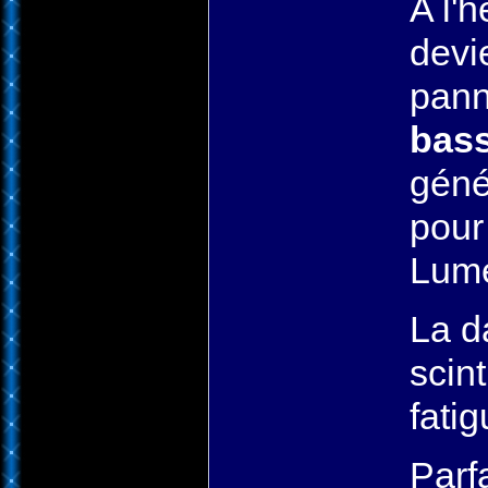
A l'
devi
pann
bas
géné
pour
Lum
La d
scin
fatig
Parfa