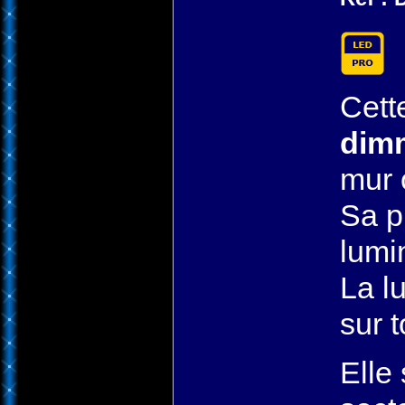
Cett
dim
mur 
Sa p
lumi
La l
sur t
Elle