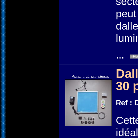
sect
peut 
dalle
lumi
...
Dal
Aucun avis des clients
30 
Ref :
Cett
idéa