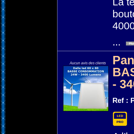
La t
bout
4000
...
Pan
Aucun avis des clients
BA
- 3
Ref :