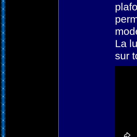
plaf
perm
mode
La l
sur t