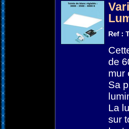
Var
Lum
Ref :
Cett
de 6
mur 
Sa p
lumi
La l
sur t