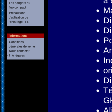
à 
- Les dangers du
Ma
fluo compact
- Précautions
Di
d'utilisation de
l'éclairage LED
Di
Informations
Po
- Conditions
générales de vente
An
- Nous contacter
- Info légales
In
or
Di
Té
G
Al