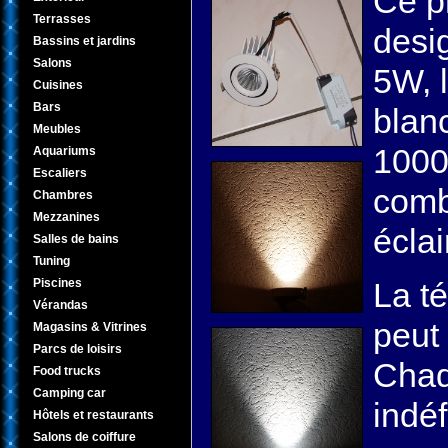
Ce p
Terrasses
desig
Bassins et jardins
Salons
5W, l
Cuisines
Bars
blanc
Meubles
1000
Aquariums
Escaliers
comb
Chambres
Mezzanines
éclai
Salles de bains
Tuning
Piscines
La t
Vérandas
peut 
Magasins & Vitrines
Parcs de loisirs
Chaq
Food trucks
Camping car
indéf
Hôtels et restaurants
Salons de coiffure