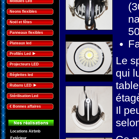
Modules Led
(3
Neons flexibles
na
Noël et fêtes
50
Panneaux flexibles
Fa
Plateaux led
Profilés Led
Le s
Projecteurs LED
qui l
Réglettes led
table
Rubans LED
étag
Stérilisation Led
€ Bonnes affaires
Il p
selo
Locations Airbnb
Extérieur