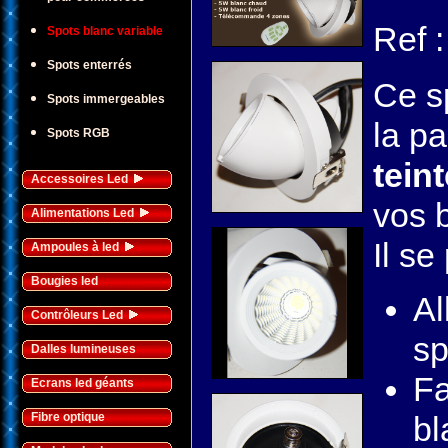
Ref 
Spots blanc variable
Spots enterrés
Ce s
Spots immergeables
la pa
Spots RGB
tein
Accessoires Led
vos 
Alimentations Led
Il se
Ampoules à led
Bougies led
Al
Contrôleurs Led
sp
Dalles lumineuses
Fa
Ecrans led géants
Fibre optique
bl