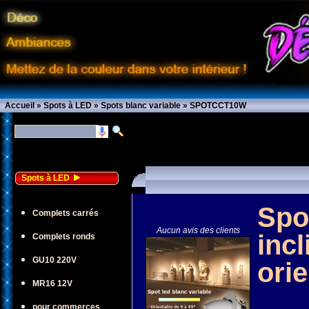
Accueil
»
Spots à LED
»
Spots blanc variable
»
SPOTCCT10W
Spots à LED
Spo
Complets carrés
Aucun avis des clients
incl
Complets ronds
GU10 220V
ori
MR16 12V
pour commerces