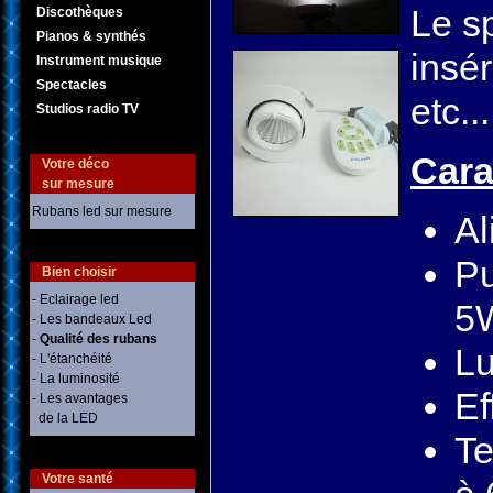
Le sp
Discothèques
Pianos & synthés
insé
Instrument musique
Spectacles
etc...
Studios radio TV
Cara
Votre déco
sur mesure
Rubans led sur mesure
Al
Pu
Bien choisir
- Eclairage led
5W
- Les bandeaux Led
-
Qualité des rubans
Lu
- L'étanchéité
- La luminosité
Ef
- Les avantages
de la LED
Te
Votre santé