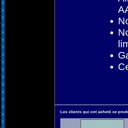
AA
No
No
li
Ga
Ce
Les clients qui ont acheté ce produ