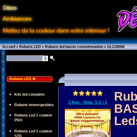
Accueil
»
Rubans LED
»
Rubans led basse consommation
»
UL128NW
Rubans LED
Rub
Kits led complets
2
Avis - Note:
5.0
/
5
BA
Rubans immergeables
Rubans Led 1 couleur
Led
PRO
Rubans Led 1 couleur
STD