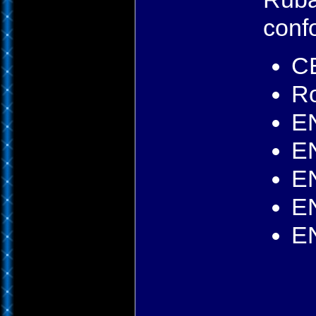
conf
C
R
E
E
E
E
E