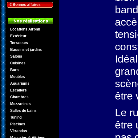
€ Bonnes affaires
band
accè
Locations Airbnb
tens
Extérieur
Terrasses
cons
Bassins et jardins
Idéal
Salons
Cuisines
gran
Bars
Meubles
scène
Aquariums
Escaliers
être 
Chambres
Mezzanines
Le ru
Salles de bains
Tuning
être 
Piscines
Vérandas
pas 
Magasins & Vitrines