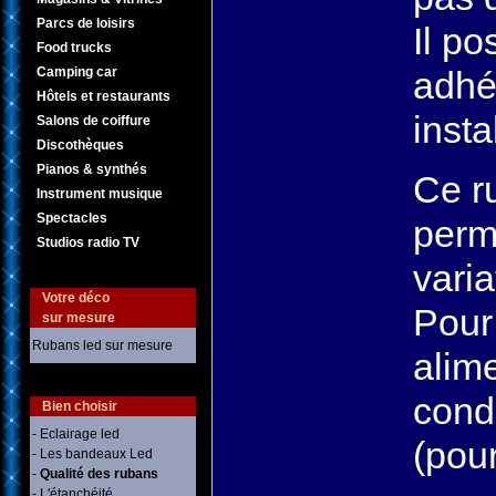
Parcs de loisirs
Il po
Food trucks
Camping car
adhé
Hôtels et restaurants
insta
Salons de coiffure
Discothèques
Pianos & synthés
Ce r
Instrument musique
Spectacles
perm
Studios radio TV
varia
Votre déco
Pour
sur mesure
Rubans led sur mesure
alime
cond
Bien choisir
- Eclairage led
(pour
- Les bandeaux Led
-
Qualité des rubans
- L'étanchéité