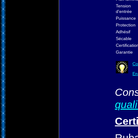
Tension
d'entrée
Puissance
Protection
Adhésif
Sécable
Certificatio
Garantie
Co
En
Cons
qual
Cert
Ruba