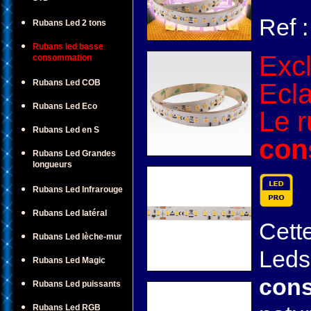
Ref 
Rubans Led 2 tons
Rubans led basse
Excl
consommation
Rubans Led COB
Ecla
Rubans Led Eco
Le 
Rubans Led en S
con
Rubans Led Grandes
longueurs
Rubans Led Infrarouge
Rubans Led latéral
Cett
Rubans Led lèche-mur
Leds
Rubans Led Magic
con
Rubans Led puissants
Rubans Led RGB