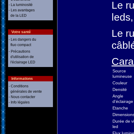
Le r
- La luminosité
- Les avantages
leds,
de la LED
Le ru
Votre santé
- Les dangers du
câbl
fluo compact
- Précautions
d'utilisation de
Cara
l'éclairage LED
Source
lumineuse
Informations
Couleur
- Conditions
Densité
générales de vente
Angle
- Nous contacter
d'éclairage
- Info légales
Etanche
Dimension
Durée de v
led
Flux lumin