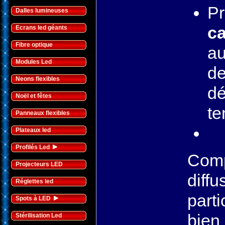
Pr
Dalles lumineuses
ca
Ecrans led géants
Fibre optique
au
Modules Led
de
Neons flexibles
dé
Noël et fêtes
te
Panneaux flexibles
Plateaux led
Profilés Led
Com
Projecteurs LED
diffu
Réglettes led
part
Spots à LED
bien 
Stérilisation Led