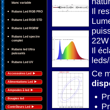
natu
blanc variable
Il re
Rubans Led RGB PRO
Lume
Rubans Led RGB STD
puis
Rubans Led RGBW
Rubans Led spectre
22W 
complet
Il éc
Rubans led Ultra
puissants
leds
Rubans Led UV
Ce m
Accessoires Led
disp
Alimentations Led
Ampoules à led
Pr
Bougies led
Pr
Contrôleurs Led