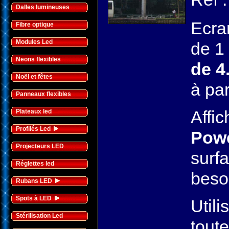
Dalles lumineuses
Ecra
Fibre optique
Modules Led
de 1 
Neons flexibles
de 4
Noël et fêtes
à par
Panneaux flexibles
Affi
Plateaux led
Profilés Led
Powe
Projecteurs LED
surf
Réglettes led
beso
Rubans LED
Spots à LED
Utili
Stérilisation Led
toute