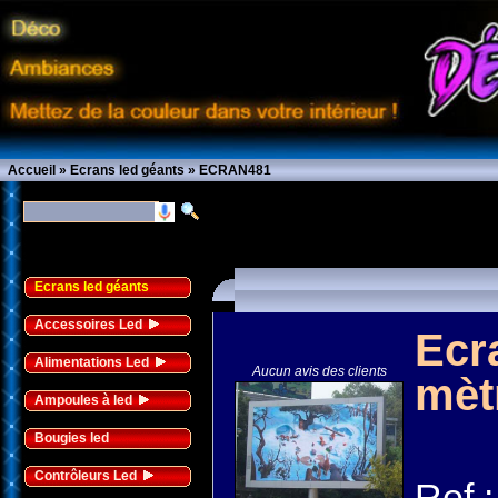
Accueil
»
Ecrans led géants
»
ECRAN481
Ecrans led géants
Accessoires Led
Ecr
Alimentations Led
Aucun avis des clients
mèt
Ampoules à led
Bougies led
Contrôleurs Led
Ref 