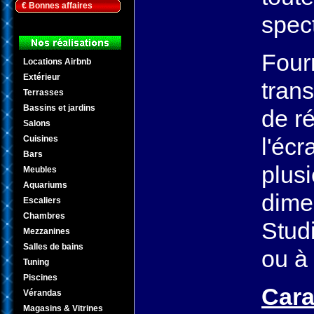
€ Bonnes affaires
spec
Four
Locations Airbnb
Extérieur
tran
Terrasses
Bassins et jardins
de ré
Salons
l'écr
Cuisines
Bars
plusi
Meubles
Aquariums
dimen
Escaliers
Chambres
Studi
Mezzanines
Salles de bains
ou à 
Tuning
Piscines
Cara
Vérandas
Magasins & Vitrines