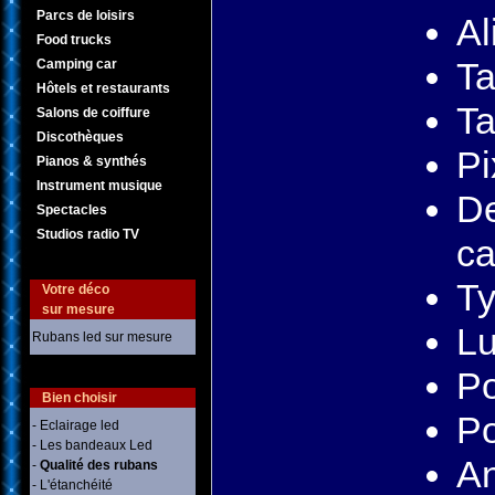
Parcs de loisirs
Al
Food trucks
Ta
Camping car
Hôtels et restaurants
Ta
Salons de coiffure
Discothèques
Pi
Pianos & synthés
Instrument musique
De
Spectacles
Studios radio TV
ca
Ty
Votre déco
sur mesure
Lu
Rubans led sur mesure
Po
Bien choisir
Po
- Eclairage led
- Les bandeaux Led
An
-
Qualité des rubans
- L'étanchéité