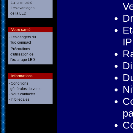
- La luminosité
Ve
- Les avantages
de la LED
Dr
Et
Votre santé
- Les dangers du
IP
fluo compact
- Précautions
Ra
d'utilisation de
l'éclairage LED
Di
Du
Informations
- Conditions
Ni
générales de vente
- Nous contacter
C
- Info légales
pa
Co