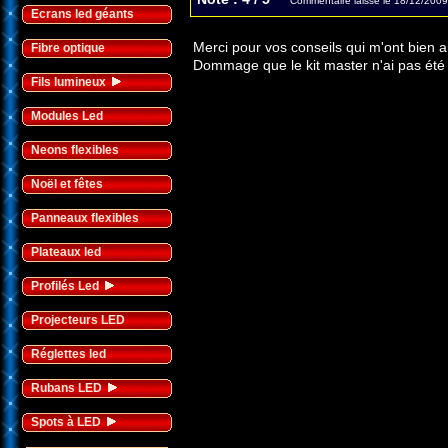
Commentaire laissé le 18/12/2009
Ecrans led géants
Merci pour vos conseils qui m'ont bien a
Fibre optique
Dommage que le kit master n'ai pas été 
Fils lumineux
Modules Led
Neons flexibles
Noël et fêtes
Panneaux flexibles
Plateaux led
Profilés Led
Projecteurs LED
Réglettes led
Rubans LED
Spots à LED