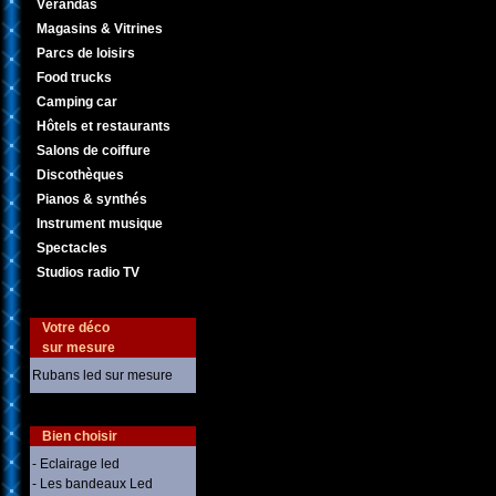
Vérandas
Magasins & Vitrines
Parcs de loisirs
Food trucks
Camping car
Hôtels et restaurants
Salons de coiffure
Discothèques
Pianos & synthés
Instrument musique
Spectacles
Studios radio TV
Votre déco
sur mesure
Rubans led sur mesure
Bien choisir
- Eclairage led
- Les bandeaux Led