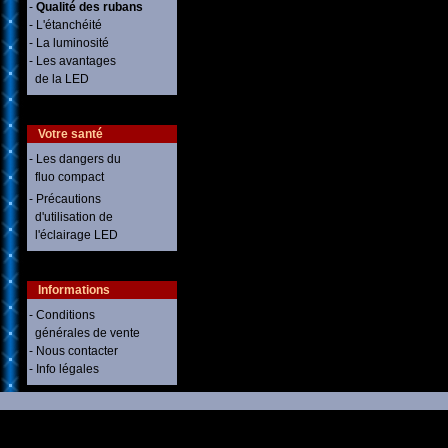
-
Qualité des rubans
- L'étanchéité
- La luminosité
- Les avantages
de la LED
Votre santé
- Les dangers du
fluo compact
- Précautions
d'utilisation de
l'éclairage LED
Informations
- Conditions
générales de vente
- Nous contacter
- Info légales