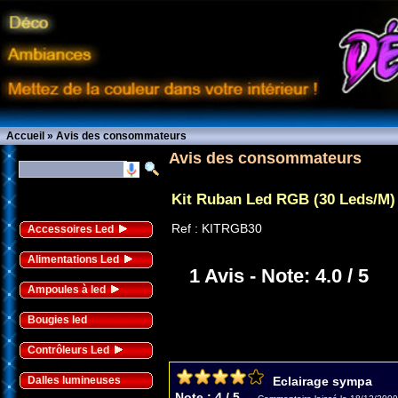
Accueil
»
Avis des consommateurs
Avis des consommateurs
Kit Ruban Led RGB (30 Leds/M) 
Ref :
KITRGB30
Accessoires Led
Alimentations Led
1
Avis - Note:
4.0
/
5
Ampoules à led
Bougies led
Contrôleurs Led
Dalles lumineuses
Eclairage sympa
Note :
4
/
5